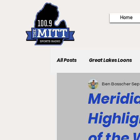
Home
All Posts
Great Lakes Loons
Ben Bosscher
Sep
Meridi
Highli
of the