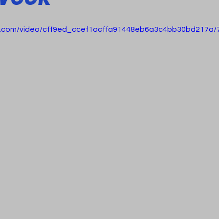
tic.com/video/cff9ed_ccef1acffa91448eb6a3c4bb30bd217a/