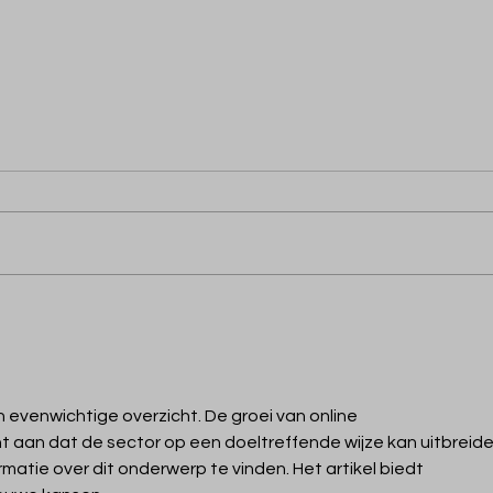
Lizzie Rechsteiner is the
Zand
Scholar Athlete of the
Scho
Month
Mon
n evenwichtige overzicht. De groei van online 
 aan dat de sector op een doeltreffende wijze kan uitbreide
rmatie over dit onderwerp te vinden. Het artikel biedt 