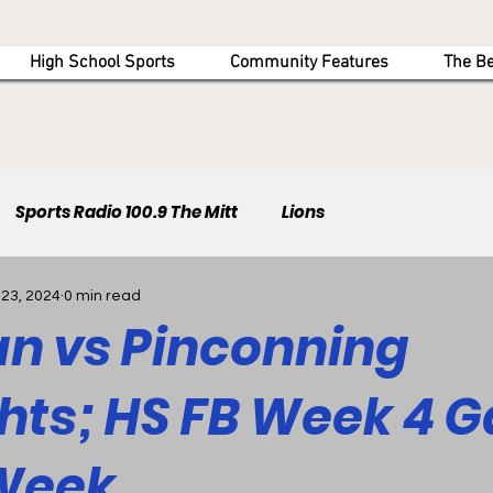
High School Sports
Community Features
The B
Sports Radio 100.9 The Mitt
Lions
 23, 2024
0 min read
an vs Pinconning
ghts; HS FB Week 4 
 Week