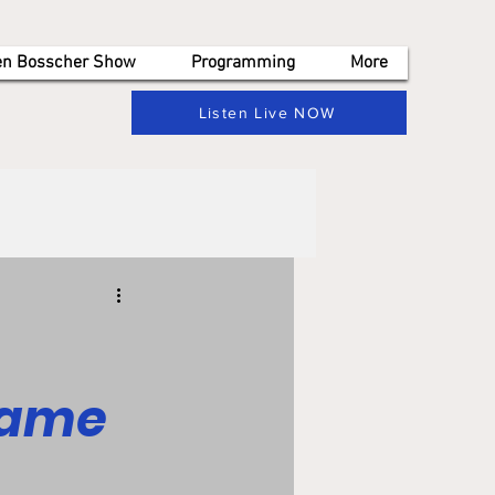
en Bosscher Show
Programming
More
Listen Live NOW
Game